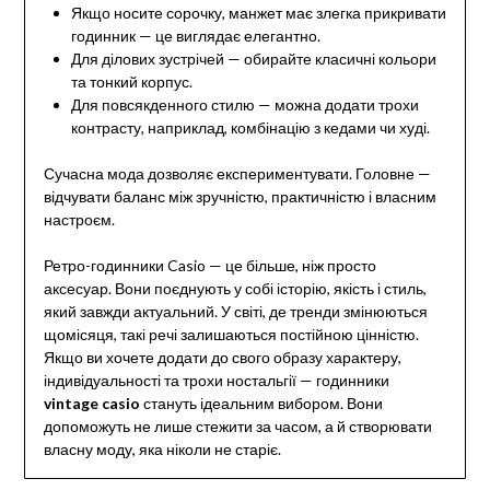
Якщо носите сорочку, манжет має злегка прикривати
годинник — це виглядає елегантно.
Для ділових зустрічей — обирайте класичні кольори
та тонкий корпус.
Для повсякденного стилю — можна додати трохи
контрасту, наприклад, комбінацію з кедами чи худі.
Сучасна мода дозволяє експериментувати. Головне —
відчувати баланс між зручністю, практичністю і власним
настроєм.
Ретро-годинники Casio — це більше, ніж просто
аксесуар. Вони поєднують у собі історію, якість і стиль,
який завжди актуальний. У світі, де тренди змінюються
щомісяця, такі речі залишаються постійною цінністю.
Якщо ви хочете додати до свого образу характеру,
індивідуальності та трохи ностальгії — годинники
vintage casio
стануть ідеальним вибором. Вони
допоможуть не лише стежити за часом, а й створювати
власну моду, яка ніколи не старіє.