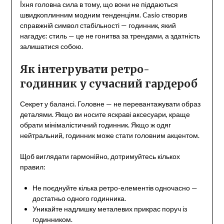
Їхня головна сила в тому, що вони не піддаються
швидкоплинним модним тенденціям. Casio створив
справжній символ стабільності — годинник, який
нагадує: стиль — це не гонитва за трендами, а здатність
залишатися собою.
Як інтегрувати ретро-
годинник у сучасний гардероб
Секрет у балансі. Головне — не перевантажувати образ
деталями. Якщо ви носите яскраві аксесуари, краще
обрати мінімалістичний годинник. Якщо ж одяг
нейтральний, годинник може стати головним акцентом.
Щоб виглядати гармонійно, дотримуйтесь кількох
правил:
Не поєднуйте кілька ретро-елементів одночасно —
достатньо одного годинника.
Уникайте надлишку металевих прикрас поруч із
годинником.