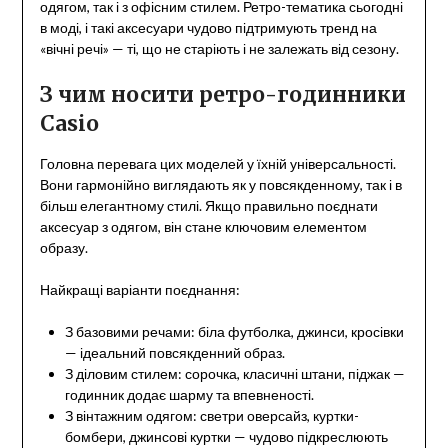
одягом, так і з офісним стилем. Ретро-тематика сьогодні
в моді, і такі аксесуари чудово підтримують тренд на
«вічні речі» — ті, що не старіють і не залежать від сезону.
З чим носити ретро-годинники
Casio
Головна перевага цих моделей у їхній універсальності.
Вони гармонійно виглядають як у повсякденному, так і в
більш елегантному стилі. Якщо правильно поєднати
аксесуар з одягом, він стане ключовим елементом
образу.
Найкращі варіанти поєднання:
З базовими речами: біла футболка, джинси, кросівки
— ідеальний повсякденний образ.
З діловим стилем: сорочка, класичні штани, піджак —
годинник додає шарму та впевненості.
З вінтажним одягом: светри оверсайз, куртки-
бомбери, джинсові куртки — чудово підкреслюють