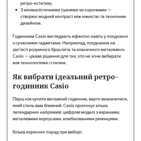
ретро-естетику.
З мінімалістичними сукнями чи сорочками —
створює модний контраст між ніжністю та технічним
дизайном.
Годинники Casio виглядають ефектно навіть у поєднанні
з сучасними гаджетами. Наприклад, поєднання на
зап’ясті розумного браслета та класичного металевого
Casio — цікаве рішення для тих, хто не хоче вибирати
між технологіями і стилем.
Як вибрати ідеальний ретро-
годинник Casio
Перш ніж купити вінтажний годинник, варто визначитися,
який стиль вам ближчий. Casio пропонує кілька
легендарних напрямків: цифрові моделі з екранами,
металевими корпусами, комбінованими ремінцями.
Кілька корисних порад при виборі: