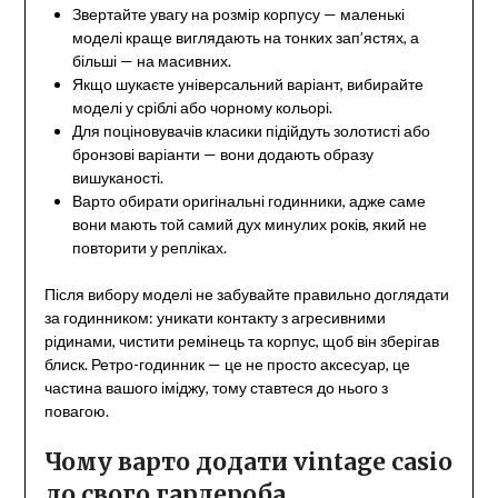
Звертайте увагу на розмір корпусу — маленькі
моделі краще виглядають на тонких зап’ястях, а
більші — на масивних.
Якщо шукаєте універсальний варіант, вибирайте
моделі у сріблі або чорному кольорі.
Для поціновувачів класики підійдуть золотисті або
бронзові варіанти — вони додають образу
вишуканості.
Варто обирати оригінальні годинники, адже саме
вони мають той самий дух минулих років, який не
повторити у репліках.
Після вибору моделі не забувайте правильно доглядати
за годинником: уникати контакту з агресивними
рідинами, чистити ремінець та корпус, щоб він зберігав
блиск. Ретро-годинник — це не просто аксесуар, це
частина вашого іміджу, тому ставтеся до нього з
повагою.
Чому варто додати vintage casio
до свого гардероба