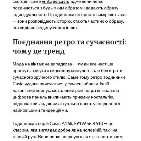
сьогодні саме
vintage casio
адже вони легко
поєднуються з будь-яким образом і додають образу
індивідуальності. Ці годинники не просто вимірюють час
— вони розповідають історію, стають частиною образу,
що виділяє людину серед інших.
Поєднання ретро та сучасності:
чому це тренд
Мода на вінтаж не випадкова — люди все частіше
прагнуть відчути атмосферу минулого, але без втрати
сучасного зручного стилю. Саме тому ретро-годинники
Casio чудово вписуються у сучасні образи. Їхній
лаконічний корпус, металевий ремінець і впізнавана
цифрова панель викликають приємну ностальгію,
водночас виглядаючи актуально навіть у поєднанні з
найновішими тенденціями.
Годинники з серій Casio A168, F91W чи B640 — це
класика, яка виглядає добре як на чоловічій, так і на
жіночій руці. Вони легко поєднуються як зі спортивним