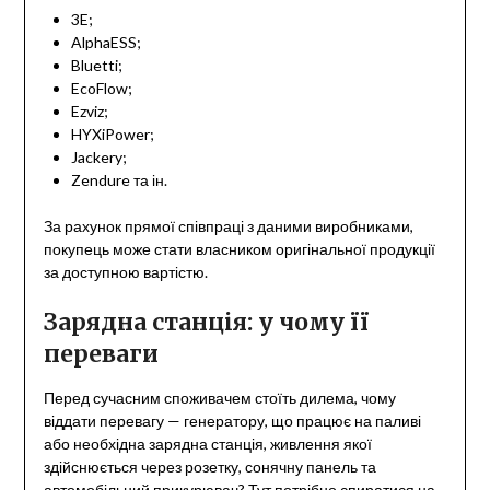
3E;
AlphaESS;
Bluetti;
EcoFlow;
Ezviz;
HYXiPower;
Jackery;
Zendure та ін.
За рахунок прямої співпраці з даними виробниками,
покупець може стати власником оригінальної продукції
за доступною вартістю.
Зарядна станція: у чому її
переваги
Перед сучасним споживачем стоїть дилема, чому
віддати перевагу — генератору, що працює на паливі
або необхідна зарядна станція, живлення якої
здійснюється через розетку, сонячну панель та
автомобільний прикурювач? Тут потрібно спиратися на