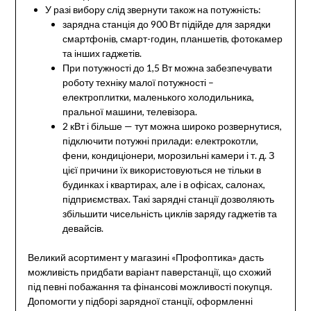
У разі вибору слід звернути також на потужність:
зарядна станція до 900 Вт підійде для зарядки
смартфонів, смарт-годин, планшетів, фотокамер
та інших гаджетів.
При потужності до 1,5 Вт можна забезпечувати
роботу техніку малої потужності –
електроплитки, маленького холодильника,
пральної машини, телевізора.
2 кВт і більше — тут можна широко розвернутися,
підключити потужні прилади: електрокотли,
фени, кондиціонери, морозильні камери і т. д. З
цієї причини їх використовуються не тільки в
будинках і квартирах, але і в офісах, салонах,
підприємствах. Такі зарядні станції дозволяють
збільшити чисельність циклів заряду гаджетів та
девайсів.
Великий асортимент у магазині «Профоптика» дасть
можливість придбати варіант паверстанції, що схожий
під певні побажання та фінансові можливості покупця.
Допомогти у підборі зарядної станції, оформленні