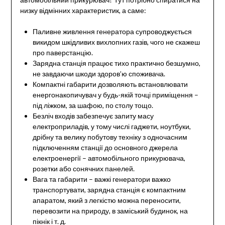
низку відмінних характеристик, а саме:
Паливне живлення генератора супроводжується
викидом шкідливих вихлопних газів, чого не скажеш
про паверстанцію.
Зарядна станція працює тихо практично безшумно,
не завдаючи шкоди здоров’ю споживача.
Компактні габарити дозволяють встановлювати
енергонакопичувач у будь-якій точці приміщення –
під ліжком, за шафою, по столу тощо.
Безліч входів забезпечує запиту масу
електроприладів, у тому числі гаджети, ноутбуки,
дрібну та велику побутову техніку з одночасним
підключенням станції до основного джерела
електроенергії – автомобільного прикурювача,
розетки або сонячних панелей.
Вага та габарити – важкі генератори важко
транспортувати, зарядна станція є компактним
апаратом, який з легкістю можна переносити,
перевозити на природу, в заміський будинок, на
пікнік і т. д.