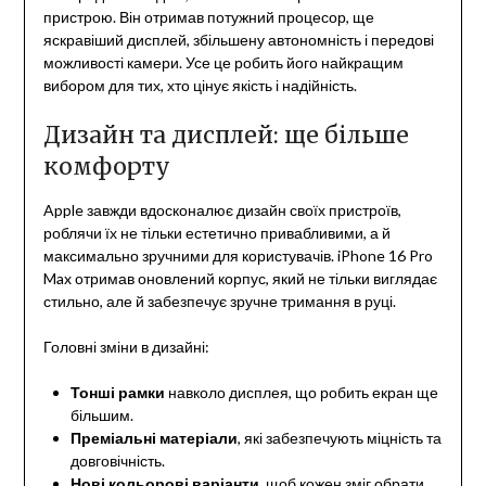
пристрою. Він отримав потужний процесор, ще
яскравіший дисплей, збільшену автономність і передові
можливості камери. Усе це робить його найкращим
вибором для тих, хто цінує якість і надійність.
Дизайн та дисплей: ще більше
комфорту
Apple завжди вдосконалює дизайн своїх пристроїв,
роблячи їх не тільки естетично привабливими, а й
максимально зручними для користувачів. iPhone 16 Pro
Max отримав оновлений корпус, який не тільки виглядає
стильно, але й забезпечує зручне тримання в руці.
Головні зміни в дизайні:
Тонші рамки
навколо дисплея, що робить екран ще
більшим.
Преміальні матеріали
, які забезпечують міцність та
довговічність.
Нові кольорові варіанти
, щоб кожен зміг обрати