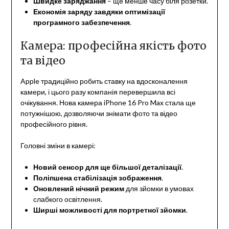
Швидке заряджання
– ще менше часу біля розетки.
Економія заряду завдяки оптимізації
програмного забезпечення
.
Камера: професійна якість фото
та відео
Apple традиційно робить ставку на вдосконалення
камери, і цього разу компанія перевершила всі
очікування. Нова камера iPhone 16 Pro Max стала ще
потужнішою, дозволяючи знімати фото та відео
професійного рівня.
Головні зміни в камері:
Новий сенсор для ще більшої деталізації
.
Поліпшена стабілізація зображення
.
Оновлений нічний режим
для зйомки в умовах
слабкого освітлення.
Ширші можливості для портретної зйомки
.