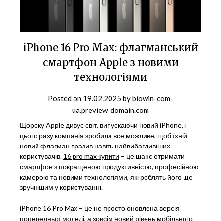
iPhone 16 Pro Max: флагманський
смартфон Apple з новими
технологіями
Posted on
19.02.2025
by
biowin-com-
ua.preview-domain.com
Щороку Apple дивує світ, випускаючи новий iPhone, і
цього разу компанія зробила все можливе, щоб їхній
новий флагман вразив навіть найвибагливіших
користувачів.
16 pro max купити
– це шанс отримати
смартфон з покращеною продуктивністю, професійною
камерою та новими технологіями, які роблять його ще
зручнішим у користуванні.
iPhone 16 Pro Max – це не просто оновлена версія
попередньої моделі, а зовсім новий рівень мобільного