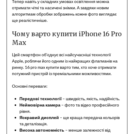
Тепер навіть у складних умовах освітлення можна
отримати чіткі та насичені знімки. А завдяки новим
алгоритмам обробки зображень кожне фото виглядає
ще реалістичніше.
Чому варто купити iPhone 16 Pro
Max
Цей смартфон об’єднує всі найсучасніші технології
Apple, роблячи його одним із найкращих флагманів на
ринку. 16 pro max купити варто тим, хто хоче отримати
потужний пристрій із преміальними можливостями.
Основні переваги:
Передові технології
– швидкість, якість, надійність.
Неймовірна камера
– фото та відео професійного
рівня.
Яскравий дисплей
– ще краща передача кольорів
та деталізація.
Висока автономність
– менше залежності від